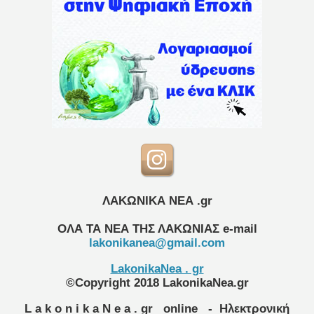
ΛΑΚΩΝΙΚΑ ΝΕΑ .gr
ΟΛΑ ΤΑ ΝΕΑ ΤΗΣ ΛΑΚΩΝΙΑΣ
e-mail
lakonikanea@gmail.com
LakonikaNea . gr
©Copyright 2018 LakonikaNea.gr
L a k o n i k a N e a . gr
online
- Ηλεκτρονική