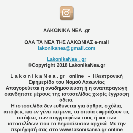
ΛΑΚΩΝΙΚΑ ΝΕΑ .gr
ΟΛΑ ΤΑ ΝΕΑ ΤΗΣ ΛΑΚΩΝΙΑΣ
e-mail
lakonikanea@gmail.com
LakonikaNea . gr
©Copyright 2018 LakonikaNea.gr
L a k o n i k a N e a . gr
online
- Ηλεκτρονική
Εφημερίδα του Νομού Λακωνίας
Απαγορεύεται η αναδημοσίευση ή η αναπαραγωγή
οιανδήποτε μέρους της ιστοσελίδας χωρίς έγγραφη
άδεια.
Η ιστοσελίδα δεν ευθύνεται για άρθρα, σχόλια,
απόψεις και εν γένει κείμενα, τα οποία εκφράζουν τις
απόψεις των συγγραφέων τους ή και των
ιστοσελίδων που τα δημοσίευσαν αρχικά. Με την
περιήγησή σας στο www.lakonikanea.gr online