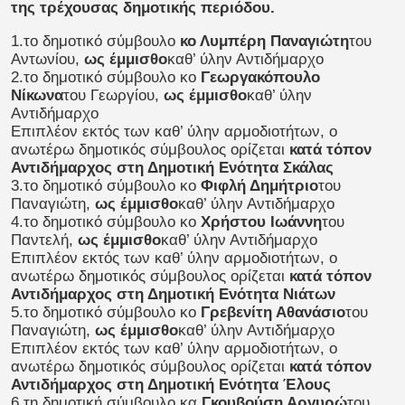
της τρέχουσας δημοτικής περιόδου.
1.το δημοτικό σύμβουλο
κο Λυμπέρη Παναγιώτη
του
Αντωνίου,
ως έμμισθο
καθ’ ύλην Αντιδήμαρχο
2.το δημοτικό σύμβουλο κο
Γεωργακόπουλο
Νίκωνα
του Γεωργίου,
ως έμμισθο
καθ’ ύλην
Αντιδήμαρχο
Επιπλέον εκτός των καθ’ ύλην αρμοδιοτήτων, ο
ανωτέρω δημοτικός σύμβουλος ορίζεται
κατά τόπον
Αντιδήμαρχος στη Δημοτική Ενότητα Σκάλας
3.το δημοτικό σύμβουλο κο
Φιφλή Δημήτριο
του
Παναγιώτη,
ως έμμισθο
καθ’ ύλην Αντιδήμαρχο
4.το δημοτικό σύμβουλο κο
Χρήστου Ιωάννη
του
Παντελή,
ως έμμισθο
καθ’ ύλην Αντιδήμαρχο
Επιπλέον εκτός των καθ’ ύλην αρμοδιοτήτων, ο
ανωτέρω δημοτικός σύμβουλος ορίζεται
κατά τόπον
Αντιδήμαρχος στη Δημοτική Ενότητα Νιάτων
5.το δημοτικό σύμβουλο κο
Γρεβενίτη Αθανάσιο
του
Παναγιώτη,
ως έμμισθο
καθ’ ύλην Αντιδήμαρχο
Επιπλέον εκτός των καθ’ ύλην αρμοδιοτήτων, ο
ανωτέρω δημοτικός σύμβουλος ορίζεται
κατά τόπον
Αντιδήμαρχος στη Δημοτική Ενότητα Έλους
6.τη δημοτική σύμβουλο κα
Γκουβούση Αργυρώ
του